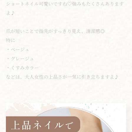
ショートネイル可愛いですね♡強みもたくさんあります
よ♪
爪が短いことで指先がすっきり見え、清潔感◎
特に
・ベージュ
・グレージュ
・くすみカラー
などは、大人女性の上品さが一気に引き立ちますよ♪
< 前のページ
一覧に戻る
次のページ >