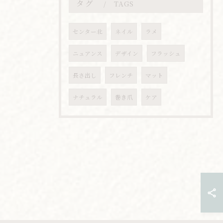
タグ
TAGS
センター北
ネイル
ラメ
ニュアンス
デザイン
フラッシュ
長さ出し
フレンチ
マット
ナチュラル
巻き爪
ケア