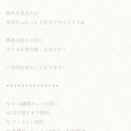
指先を見るたび
気分がふわっと上がるデザインです🌿
季節の変わり目に
ネイルも春支度しませんか？
ご予約お待ちしております✨
✴︎✴︎✴︎✴︎✴︎✴︎✴︎✴︎✴︎✴︎✴︎✴︎✴︎✴︎
🫧 3〜4週間キレイが続く
🫧 付け替えオフ無料
🫧 フィルイン対応
🫧 各種クレジット・QRコード決済OK