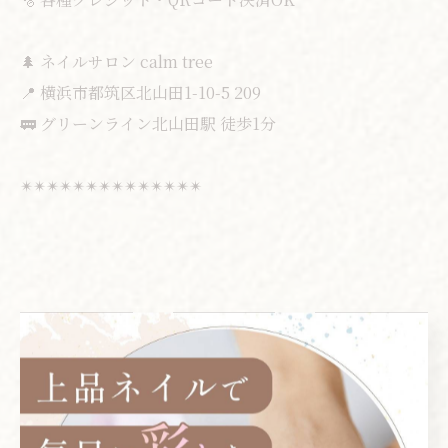
🌲 ネイルサロン calm tree
📍 横浜市都筑区北山田1-10-5 209
🚃 グリーンライン北山田駅 徒歩1分
✴︎✴︎✴︎✴︎✴︎✴︎✴︎✴︎✴︎✴︎✴︎✴︎✴︎✴︎
< 前のページ
一覧に戻る
次のページ >
カテゴリー
CATEGORIES