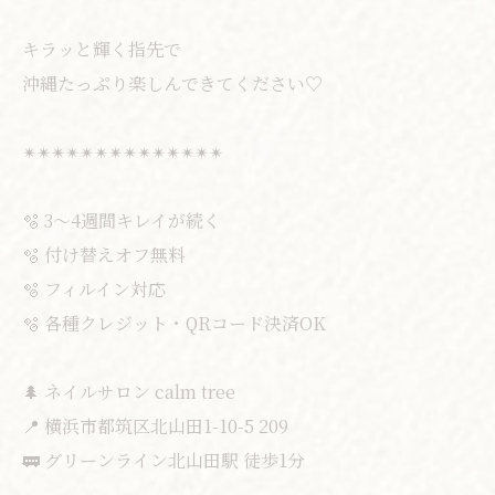
キラッと輝く指先で
沖縄たっぷり楽しんできてください♡
✴︎✴︎✴︎✴︎✴︎✴︎✴︎✴︎✴︎✴︎✴︎✴︎✴︎✴︎
🫧 3〜4週間キレイが続く
🫧 付け替えオフ無料
🫧 フィルイン対応
🫧 各種クレジット・QRコード決済OK
🌲 ネイルサロン calm tree
📍 横浜市都筑区北山田1-10-5 209
🚃 グリーンライン北山田駅 徒歩1分