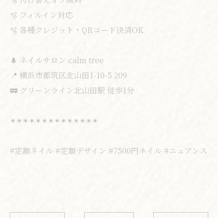
🫧 フィルイン対応
🫧 各種クレジット・QRコード決済OK
🌲 ネイルサロン calm tree
📍 横浜市都筑区北山田1-10-5 209
🚃 グリーンライン北山田駅 徒歩1分
✴︎✴︎✴︎✴︎✴︎✴︎✴︎✴︎✴︎✴︎✴︎✴︎✴︎✴︎
#定額ネイル #定額デザイン #7500円ネイル #ニュアンス