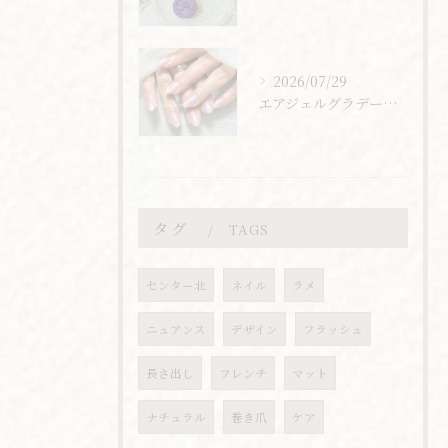
2026/07/29
エアジェルグラデーション
タグ
TAGS
センター北
ネイル
ラメ
ニュアンス
デザイン
フラッシュ
長さ出し
フレンチ
マット
ナチュラル
巻き爪
ケア