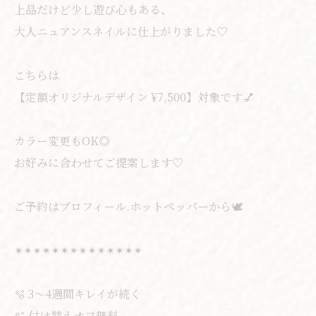
上品だけど少し遊び心もある、
大人ニュアンスネイルに仕上がりました♡
こちらは
【定額オリジナルデザイン ¥7,500】対象です💅
カラー変更もOK◎
お好みに合わせてご提案します♡
ご予約はプロフィール.ホットペッパーから🕊️
✴︎✴︎✴︎✴︎✴︎✴︎✴︎✴︎✴︎✴︎✴︎✴︎✴︎✴︎
🫧 3〜4週間キレイが続く
🫧 付け替えオフ無料