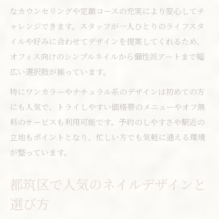
ネイルサロンで叶うトレンドデザイン
なカウンセリングや定額コースの充実により安心してチ
都筑区ネイルサロンの予約活用術
ャレンジできます。スタッフが一人ひとりのライフスタ
注目のパラジェルやフィルイン施術とは
イルや好みに合わせてデザインを提案してくれるため、
オンライン予約で便利なネイルサロン選び
オフィス向けのシンプルネイルから個性派アートまで幅
口コミから選ぶ失敗しないネイル選び
広い選択肢が揃っています。
ネイル選びで参考にしたい口コミ利用法
特にワンカラーやナチュラル系のデザインは初めての方
都筑区で評判の良いネイルサロン特集
にも人気で、トライしやすい価格帯のメニューやオフ無
料のサービスも利用可能です。予約のしやすさや駅近の
口コミでわかるサロンの施術満足度
立地もポイントとなり、忙しい方でも気軽に通える環境
信頼できるネイルサロンの見極め方
が整っています。
口コミ活用で理想に近いネイルを実現
都筑区で人気のネイルデザインと
選び方