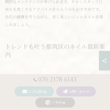
期的なメンテナンスが挙げられます。サロンスタッフに
持ちを良くするアドバイスをもらうのもおすすめです。
自爪の健康を守りながら、長く美しいジェルネイルを楽
しみましょう。
トレンドも叶う都筑区のネイル最新案
内
都筑区の最新ジェルネイル事情を
070-2178-6143
解説
公式LINE
お問い合わせ
神奈川県横浜市都筑区では、ジェルネイルの人気が年々
ご予約
高まっています。特にセンター北エリアを中心に、ネイ