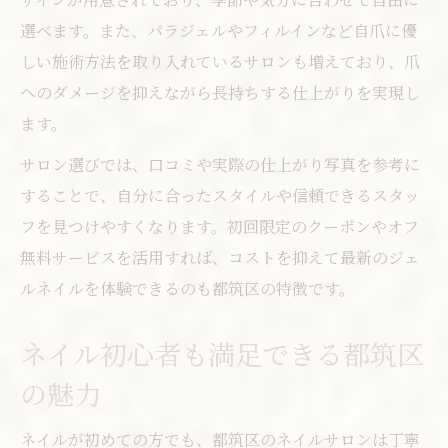
選べます。また、パラジェルやフィルインなど自爪に優
こだわりネイルデザインの楽しみ方
しい施術方法を取り入れているサロンも増えており、爪
ネイル選びで気分転換を楽しむコツ
へのダメージを抑えながら長持ちする仕上がりを実現し
ワンカラーやニュアンスネイルの活用法
ます。
ネイルで日々の生活に彩りをプラス
サロン選びでは、口コミや実際の仕上がり写真を参考に
話題のジェルネイルに挑戦するなら
することで、自分に合ったスタイルや信頼できるスタッ
ジェルネイル初心者も安心の選び方
フを見つけやすくなります。初回限定のクーポンやオフ
都筑区で話題のネイルデザイン紹介
無料サービスを活用すれば、コストを抑えて最新のジェ
ネイルサロン選びで重視したいポイント
ルネイルを体験できるのも都筑区の特徴です。
トレンドを押さえたネイルの楽しみ方
ネイル初心者も満足できる都筑区
ジェルネイルの持ちを良くする秘訣
トレンドも叶う都筑区のネイル最新案内
の魅力
都筑区の最新ジェルネイル事情を解説
ネイルが初めての方でも、都筑区のネイルサロンは丁寧