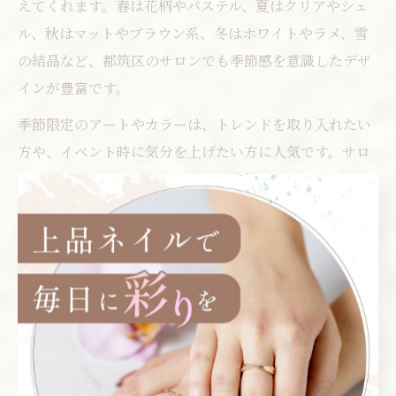
えてくれます。春は花柄やパステル、夏はクリアやシェ
ル、秋はマットやブラウン系、冬はホワイトやラメ、雪
の結晶など、都筑区のサロンでも季節感を意識したデザ
インが豊富です。
季節限定のアートやカラーは、トレンドを取り入れたい
方や、イベント時に気分を上げたい方に人気です。サロ
ンのサンプルやインスタグラムの投稿をチェックする
と、最新デザインの参考になります。
ただし、季節感を重視しすぎると普段のコーディネート
に合わない場合もあるため、ライフスタイルに合わせて
取り入れることが大切です。スタッフに相談しながら、
バランスの良いデザイン選びを心がけましょう。