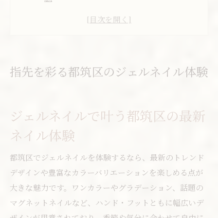
ネイル初心者も満足できる都筑区の魅力
都筑区で人気のネイルデザインと選び方
都筑区ネイルサロンのこだわり施術ポイン
ト
指先を彩る都筑区のジェルネイル体験
駅近で通いやすいネイルサロンの魅力とは
ネイルで魅せる今注目のデザイン特集
ジェルネイルで叶う都筑区の最新
都筑区で注目のトレンドネイルデザイン
ネイル体験
ジェルネイルが映える人気アート特集
ネイルで楽しむマグネットやニュアンス系
都筑区でジェルネイルを体験するなら、最新のトレンド
オフィスにも合うシンプルネイルの選び方
デザインや豊富なカラーバリエーションを楽しめる点が
季節感を取り入れたネイルデザイン提案
大きな魅力です。ワンカラーやグラデーション、話題の
自分らしさ引き出すネイルの楽しみ方
マグネットネイルなど、ハンド・フットともに幅広いデ
ジェルネイルで自分らしい指先を演出
ザインが用意されており、季節や気分に合わせて自由に