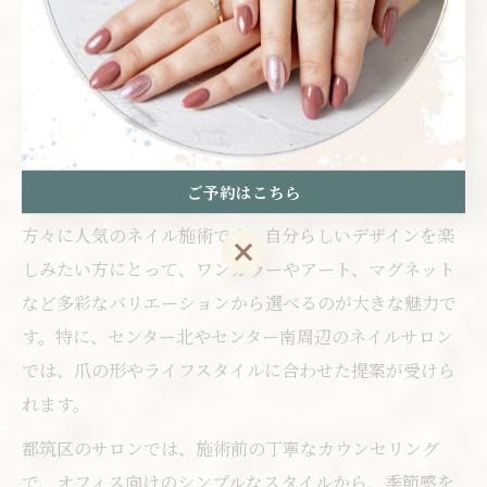
自分らしさ引き出すネイルの楽しみ方
ジェルネイルで自分らしい指先を
演出
ご予約はこちら
ジェルネイルは、神奈川県横浜市都筑区で幅広い年代の
方々に人気のネイル施術です。自分らしいデザインを楽
ご予約はこちら
しみたい方にとって、ワンカラーやアート、マグネット
など多彩なバリエーションから選べるのが大きな魅力で
す。特に、センター北やセンター南周辺のネイルサロン
では、爪の形やライフスタイルに合わせた提案が受けら
れます。
都筑区のサロンでは、施術前の丁寧なカウンセリング
で、オフィス向けのシンプルなスタイルから、季節感を