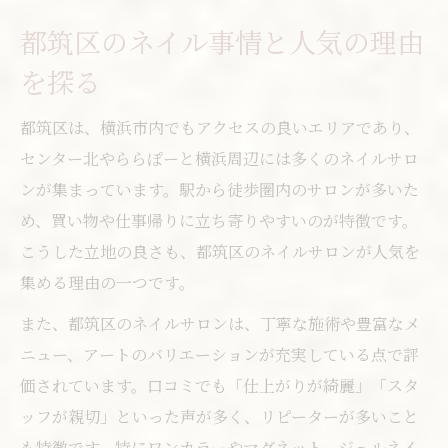
ネイル体験談でわかる理想のサロン選び
都筑区のネイル事情と人気の理由
ショッピング帰りの時短ネイル活用術
を探る
ショッピング合間にネイルを楽しむ方法
時短施術で叶える美しいネイルアート
都筑区は、横浜市内でもアクセスの良いエリアであり、
当日予約で便利なネイルサロン利用術
センター北やららぽーと横浜周辺には多くのネイルサロ
ンが集まっています。駅から徒歩圏内のサロンが多いた
ららぽーとで叶うスピードネイル体験
め、買い物や仕事帰りに立ち寄りやすいのが特徴です。
短時間でも満足できるネイルデザイン選び
こうした立地の良さも、都筑区のネイルサロンが人気を
集める理由の一つです。
また、都筑区のネイルサロンは、丁寧な施術や豊富なメ
ニュー、アートのバリエーションが充実している点で評
価されています。口コミでも「仕上がりが綺麗」「スタ
ッフが親切」といった声が多く、リピーターが多いこと
も特徴です。特にワンカラーやマグネット、ジェルネイ