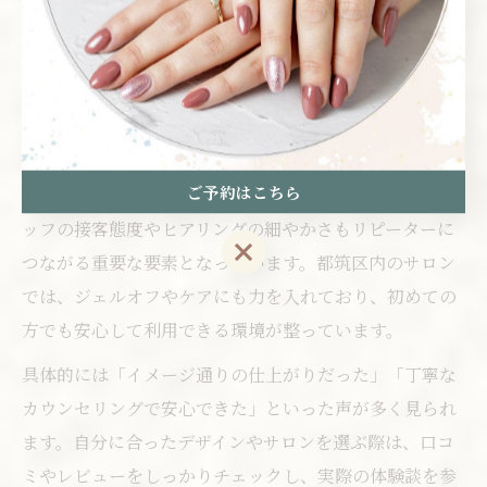
は、幅広い年代の方に支持されています。特に都筑区で
は、オフィス向けの上品なデザインや、シンプルながら
も手元を美しく見せる工夫が施されたアートが選ばれて
います。
口コミを参考にすると、仕上がりの美しさや持ちの良
ご予約はこちら
さ、施術の丁寧さが高評価のポイントです。また、スタ
ッフの接客態度やヒアリングの細やかさもリピーターに
ご予約はこちら
つながる重要な要素となっています。都筑区内のサロン
では、ジェルオフやケアにも力を入れており、初めての
方でも安心して利用できる環境が整っています。
具体的には「イメージ通りの仕上がりだった」「丁寧な
カウンセリングで安心できた」といった声が多く見られ
ます。自分に合ったデザインやサロンを選ぶ際は、口コ
ミやレビューをしっかりチェックし、実際の体験談を参