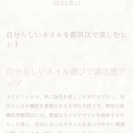
口コミを活用したネイルサロンの見極め方
ショッピング合間にできるネイル活用術
ネイルデザインで個性を表現するコツ
話題のデザインが叶う神奈川ネイル体験
自分らしいネイルを都筑区で楽しむヒ
トレンドネイルデザインの魅力と選び方
ント
ネイルアートで神奈川の季節感を演出
口コミ人気が高いデザインの特徴とは
自分らしいネイル選びで満足感ア
ニュアンスネイルで大人可愛く仕上げる
ップ
マグネットネイルの取り入れ方とポイント
気分が上がるネイルアート選びの極意
ネイルアートは、単に指先を美しくするだけでなく、自
ネイルデザイン選びで大切なポイント
分らしさや個性を表現できる大切な手段です。神奈川県
横浜市都筑区には、豊富なネイルデザインを提供するサ
気分を高めるためのネイルカラー提案
ロンが多く、自分に合ったスタイルを見つけやすい環境
イベント別おすすめネイルアート特集