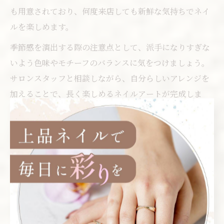
も用意されており、何度来店しても新鮮な気持ちでネイ
ルを楽しめます。
季節感を演出する際の注意点として、派手になりすぎな
いよう色味やモチーフのバランスに気をつけましょう。
サロンスタッフと相談しながら、自分らしいアレンジを
加えることで、長く楽しめるネイルアートが完成しま
す。
口コミ人気が高いデザインの特徴
とは
口コミで人気の高いネイルデザインには、いくつかの共
通した特徴があります。まず、シーンを問わず使いやす
いワンカラーやグラデーション、マグネットネイルなど