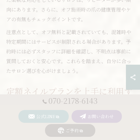
向にあります。さらに、オフ施術時の爪の健康管理やケ
アの有無もチェックポイントです。
注意点として、オフ無料と記載されていても、混雑時や
特定期間にはサービスが制限される場合があります。予
約時には必ずスタッフに詳細を確認し、不明点は事前に
質問しておくと安心です。これらを踏まえ、自分に合っ
たサロン選びを心がけましょう。
定額ネイルプランを上手に利用す
070-2178-6143
る方法
公式LINE
お問い合わせ
定額ネイルプランは、価格が明確で安心して利用できる
ため、初めての方やコスパ重視の方に特におすすめで
ご予約
す。都筑区のネイルサロンでは、ワンカラー・グラデー