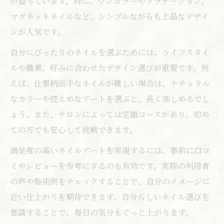
が整っています。特に、ワンカラーやグラデーション、
ニュアンスデザインで垢抜けるコツ
マグネットネイルなど、シンプルながらも上品なデザイ
レビューで人気のネイルアート傾向
ンが人気です。
オフ無料で賢くネイルを楽しむ方法
自分にぴったりのネイルを選ぶためには、ライフスタイ
オフ無料サービスの活用でネイルをお得に
ルや職業、好みに合わせたデザイン選びが重要です。例
ネイルサロンのコスパを比較するポイント
えば、仕事柄派手なネイルが難しい場合は、ナチュラル
ジェルオフ無料のサロン選びの秘訣
なカラーや控えめなアートを選ぶと、長く楽しめるでし
定額ネイルプランを上手に利用する方法
ょう。また、サロンによっては定額コースがあり、初め
オフ無料で理想のネイルを長く楽しむコツ
ての方でも安心して挑戦できます。
口コミ高評価ネイルを求めるなら都筑区へ
満足度の高いネイルアートを実現するには、事前に口コ
口コミ評価が高いネイルサロンの特徴
ミやレビューを参考にするのも有効です。実際の利用者
実際のレビューから見るおすすめポイント
の声や施術例をチェックすることで、自分のイメージに
近い仕上がりを期待できます。自分らしいネイル選びを
都筑区で人気のネイルデザイン傾向
意識することで、毎日の気分もぐっと上がります。
利用者の声で選ぶネイルサロンランキング