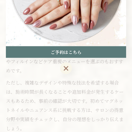
ニュアンス系は、あえて曖昧な色合いや質感を楽しむデ
ザインで、個性やセンスを表現できる点が多くの女性に
支持されています。サロンでは、希望に合わせてオリジ
ナルのカラー調合やアートを提案してもらえるため、他
人と被りにくいオーダーメイド感覚を味わえます。施術
ご予約はこちら
の際は、爪の健康や持ちの良さも考慮して、パラジェル
やフィルインなどケア重視のメニューを選ぶのもおすす
ご予約はこちら
めです。
ただし、複雑なデザインや特殊な技法を希望する場合
は、施術時間が長くなることや追加料金が発生するケー
スもあるため、事前の確認が大切です。初めてマグネッ
トネイルやニュアンス系に挑戦する方は、サロンの得意
分野や実績をチェックし、自分の理想をしっかり伝えま
しょう。