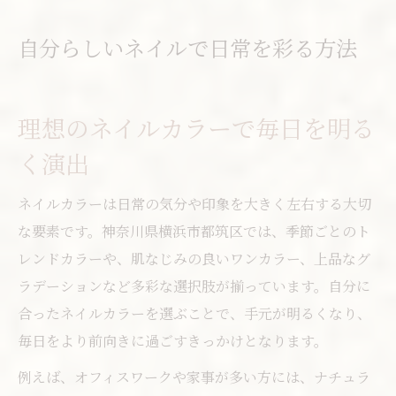
口コミを活用したネイルサロンの選び方
トレンドカラーを楽しむ都筑区のネイル体験
自分らしいネイルで日常を彩る方法
トレンドネイルカラーを都筑区で体験
最新ネイルデザインの流行を押さえる
理想のネイルカラーで毎日を明る
マグネットネイルやニュアンス系も人気
く演出
ららぽーと周辺で話題のネイルサロン紹介
ネイルの口コミから見る人気カラー傾向
ネイルカラーは日常の気分や印象を大きく左右する大切
口コミで話題のネイルデザインを厳選
な要素です。神奈川県横浜市都筑区では、季節ごとのト
話題のネイルデザインを口コミで比較
レンドカラーや、肌なじみの良いワンカラー、上品なグ
ラデーションなど多彩な選択肢が揃っています。自分に
都筑区で人気のネイルサロン実体験レポ
合ったネイルカラーを選ぶことで、手元が明るくなり、
センター北で注目の新作ネイルを発見
毎日をより前向きに過ごすきっかけとなります。
口コミ評価から選ぶおすすめデザイン
例えば、オフィスワークや家事が多い方には、ナチュラ
ネイルサロン選びで失敗しないコツ