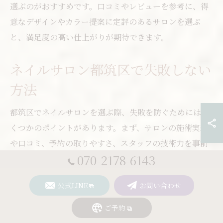
選ぶのがおすすめです。口コミやレビューを参考に、得
意なデザインやカラー提案に定評のあるサロンを選ぶ
と、満足度の高い仕上がりが期待できます。
ネイルサロン都筑区で失敗しない
方法
都筑区でネイルサロンを選ぶ際、失敗を防ぐためにはい
くつかのポイントがあります。まず、サロンの施術実績
や口コミ、予約の取りやすさ、スタッフの技術力を事前
070-2178-6143
にチェックしましょう。センター北駅周辺には駅近のサ
ロンも多く、通いやすさも重要な判断基準です。
公式LINE
お問い合わせ
また、オフ無料や新規限定クーポン、定額メニューな
ご予約
ど、料金体系が明確なサロンを選ぶことで、費用面での