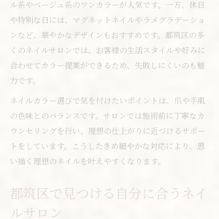
ル系やベージュ系のワンカラーが人気です。一方、休日
理想に近づくネイル選びのポイント徹底解説
や特別な日には、マグネットネイルやラメグラデーショ
理想のネイル実現へ必要な選び方のコツ
ンなど、華やかなデザインもおすすめです。都筑区の多
自分に似合うネイルカラーの見極め方
くのネイルサロンでは、お客様の生活スタイルや好みに
ネイルサロン都筑区で失敗しない方法
合わせてカラー提案ができるため、失敗しにくいのも魅
デザイン選びに迷った時の対策ポイント
力です。
パラジェルやフィルインの魅力を解説
ネイルカラー選びで気を付けたいポイントは、爪や手肌
ジェルネイルで手元に華やぎをプラスする
の色味とのバランスです。サロンでは施術前に丁寧なカ
ジェルネイルで美しい手元を叶える方法
ウンセリングを行い、理想の仕上がりに近づけるサポー
トをしています。こうしたきめ細やかな対応により、思
都筑区で人気のマグネットジェル体験記
い描く理想のネイルを叶えやすくなります。
ジェルネイルのメリットと選び方ガイド
ネイルサロンで叶える華やかデザイン特集
都筑区で見つける自分に合うネイ
フィルイン施術で爪に優しいネイルを実現
ルサロン
都筑区で叶える旬のネイル体験術