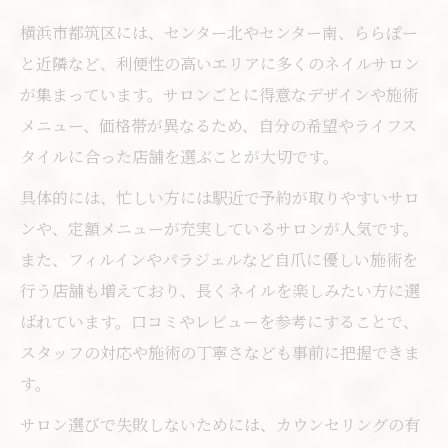
都筑区で話題の旬なネイル体験法を紹介
横浜市都筑区には、センター北やセンター南、ららぽー
ネイルサロン選びで重視したい最新ポイン
と近隣など、利便性の高いエリアに多くのネイルサロン
ト
が集まっています。サロンごとに得意なデザインや施術
メニュー、価格帯が異なるため、自分の希望やライフス
ららぽーと周辺で注目のデザイン特集
タイルに合った店舗を選ぶことが大切です。
都筑区ならではのネイルトレンドをチェッ
ク
具体的には、忙しい方には駅近で予約が取りやすいサロ
マグネットネイルや定額制の魅力に迫る
ンや、定額メニューが充実しているサロンが人気です。
また、フィルインやパラジェルなど自爪に優しい施術を
行う店舗も増えており、長くネイルを楽しみたい方に選
ばれています。口コミやレビューを参考にすることで、
スタッフの対応や施術の丁寧さなども事前に把握できま
す。
サロン選びで失敗しないためには、カウンセリングの有