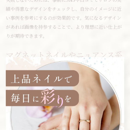
績や得意なデザインをチェックし、自分のイメージに近
い事例を参考にするのが効果的です。気になるデザイン
があれば画像を持参することで、より理想に近い仕上が
りが期待できます。
マグネットネイルやニュアンス系
も人気
近年、マグネットネイルやニュアンス系デザインの人気
が高まっています。マグネットネイルは特殊なパウダー
を使い、光の当たり方で表情が変わる幻想的な仕上がり
が特徴です。都筑区のネイルサロンでも、こうしたトレ
ンドデザインの施術が可能で、特別感のある指先を演出
したい方にぴったりです。