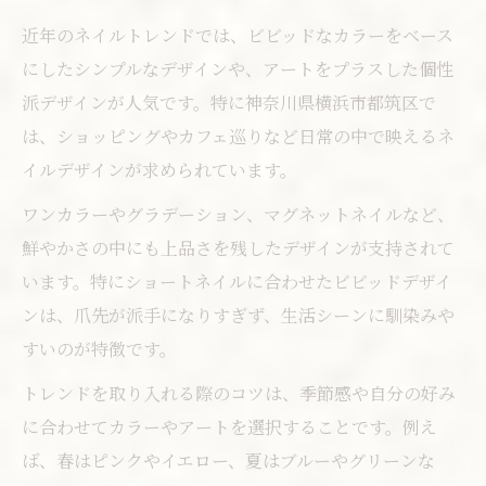
季節ごとに変えるネイル活用テクニック
近年のネイルトレンドでは、ビビッドなカラーをベース
ビビッド系ネイルを日常で楽しむコツ
にしたシンプルなデザインや、アートをプラスした個性
日常に馴染むビビッドネイルの工夫術
派デザインが人気です。特に神奈川県横浜市都筑区で
ネイルの鮮やかさを長持ちさせるポイント
は、ショッピングやカフェ巡りなど日常の中で映えるネ
イルデザインが求められています。
ビビッドネイルで毎日を彩るアイデア集
家事や仕事でも安心のネイル選び方
ワンカラーやグラデーション、マグネットネイルなど、
簡単セルフケアでネイルを美しく保つ方法
鮮やかさの中にも上品さを残したデザインが支持されて
います。特にショートネイルに合わせたビビッドデザイ
ンは、爪先が派手になりすぎず、生活シーンに馴染みや
すいのが特徴です。
トレンドを取り入れる際のコツは、季節感や自分の好み
に合わせてカラーやアートを選択することです。例え
ば、春はピンクやイエロー、夏はブルーやグリーンな