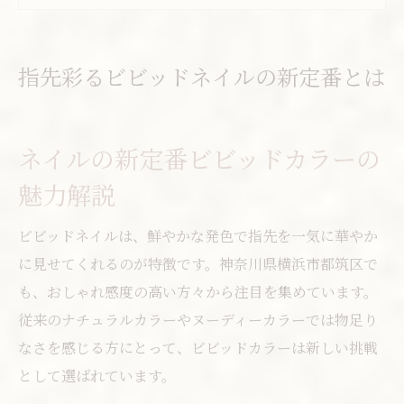
日常使いできるビビッドネイル選びのコツ
ネイルで叶う自分らしさと映えポイント
ショートネイルも輝く鮮やかデザイン提案
指先彩るビビッドネイルの新定番とは
ネイル映え抜群ショート向けデザイン特集
可愛さと実用性両立のビビッドネイル術
ネイルの新定番ビビッドカラーの
ショートネイル人気のビビッドカラー活用
魅力解説
法
短い爪に似合うネイルアートの取り入れ方
ビビッドネイルは、鮮やかな発色で指先を一気に華やか
日常でも楽しめる鮮やかネイルの選び方
に見せてくれるのが特徴です。神奈川県横浜市都筑区で
自分らしさ引き出すネイルの秘訣を解説
も、おしゃれ感度の高い方々から注目を集めています。
ネイルで自分らしさを表現する選び方
従来のナチュラルカラーやヌーディーカラーでは物足り
なさを感じる方にとって、ビビッドカラーは新しい挑戦
似合わせビビッドネイルのポイントとは
として選ばれています。
カウンセリングで叶う理想のネイル提案