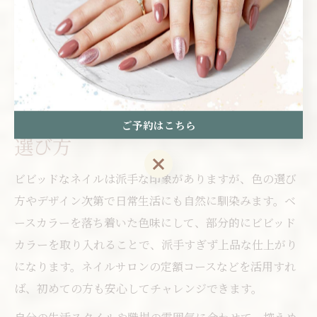
施術前にネイルサロンで爪の形や状態を丁寧にケアして
もらうことで、アートの美しさがより際立ちます。初心
者の方は、スタッフに希望や悩みをしっかり伝えること
が、満足度の高い仕上がりの秘訣です。
日常でも楽しめる鮮やかネイルの
ご予約はこちら
選び方
ご予約はこちら
ビビッドなネイルは派手な印象がありますが、色の選び
方やデザイン次第で日常生活にも自然に馴染みます。ベ
ースカラーを落ち着いた色味にして、部分的にビビッド
カラーを取り入れることで、派手すぎず上品な仕上がり
になります。ネイルサロンの定額コースなどを活用すれ
ば、初めての方も安心してチャレンジできます。