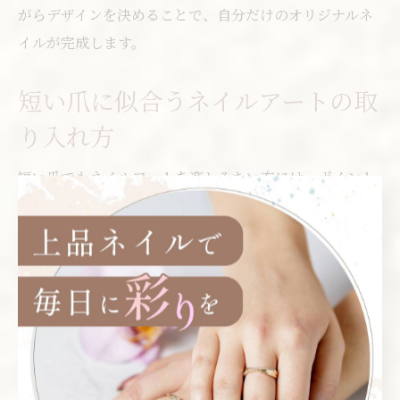
がらデザインを決めることで、自分だけのオリジナルネ
イルが完成します。
短い爪に似合うネイルアートの取
り入れ方
短い爪でもネイルアートを楽しみたい方には、ポイント
アートやミニマルなデザインがおすすめです。例えば、
ビビッドなベースカラーにラインやドット、ワンポイン
トのストーンを施すだけで、シンプルながらも華やかな
印象を与えます。過度な装飾を避けることで、指先がす
っきり見えます。
また、グラデーションやマグネットネイルなど、立体感
や奥行きのあるデザインもショートネイルに映えます。