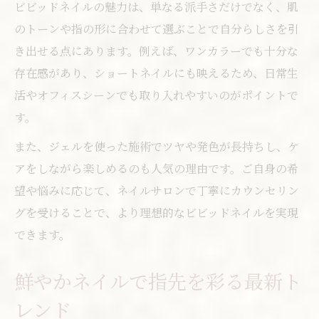
ビビッドネイルの魅力は、単なる派手さだけでなく、肌
自分好みを活かすネイルデザイン工夫術
のトーンや指の形に合わせて選ぶことで自分らしさを引
パーソナルカラー別ネイルの取り入れ方
き出せる点にあります。例えば、ワンカラーでも十分な
華やかさと利便性を両立したネイル選び
存在感があり、ショートネイルにも映えるため、日常生
ネイルの華やかさと利便性を両立する方法
活やオフィスシーンでも取り入れやすいのがポイントで
毎日使えるビビッドネイルの選び方
す。
ネイルケアも重視したデザインのコツ
また、ジェルを使った施術でツヤや発色が長持ちし、ケ
仕事や家事に合うネイル提案のヒント
アをしながら楽しめるのも人気の理由です。ご自身の希
長持ちネイルで快適な指先をキープ
望や悩みに応じて、ネイルサロンで丁寧にカウンセリン
悩み別で探すビビッドネイル活用術
グを受けることで、より理想的なビビッドネイルを実現
ネイルの悩みを解決するビビッドカラー
できます。
深爪や割れやすい方へのネイル提案
鮮やかネイルで指先を彩る最新ト
派手すぎないネイル選びの実践ポイント
レンド
サロンで相談できるネイルの悩みまとめ