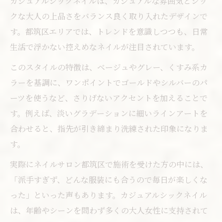
カジュアルシックネイルは、カジュアルな雰囲気とシッ
レンド
クな大人の上品さをバランス良く取り入れたデザインで
カジュアルシックネイルの魅力と楽しみ方
す。都筑区エリアでは、トレンドを意識しつつも、日常
日常に寄り添うネイルがもたらす前向き効
生活で浮かない控えめなネイルが注目されています。
果
このスタイルの特徴は、ベージュやグレー、くすみ系カ
自分らしいネイル選びで毎日を彩る方法
ラーを基調に、ワンポイントでゴールドやシルバーのパ
安いネイルで満足度を高めるポイント紹介
ーツを使うなど、さりげないアクセントを加えることで
品よく日常になじむネイルの提案ポイント
す。例えば、淡いグラデーションに細いラインアートを
日常使いしやすいネイルデザインの特徴と
合わせると、指先が引き締まり洗練された印象になりま
は
す。
ネイルで差がつく大人の上品カジュアル術
実際にネイルサロン都筑区で施術を受けた方の中には、
都筑区のネイルサロンで叶う理想の指先美
「派手すぎず、どんな服装にも合うので毎日が楽しくな
安いネイルでも品よく見せる色選びテクニ
った」といった声もあります。カジュアルシックネイル
ック
は、年齢やシーンを問わず多くの大人女性に支持されて