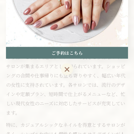
サロン選びやメンテナンス方法にもこだわると良いでし
ょう。
ららぽーと横浜周辺のネイルサロ
ン事情を解説
ご予約はこちら
ららぽーと横浜周辺は、アクセスの良さと多様なネイル
サロンが集まるエリアとして知られています。ショッピ
ご予約はこちら
ングの合間や仕事帰りにも立ち寄りやすく、幅広い年代
の女性に支持されています。各サロンでは、流行のデザ
インや定額プラン、短時間で仕上がるメニューなど、忙
しい現代女性のニーズに対応したサービスが充実してい
ます。
特に、カジュアルシックなネイルを得意とするサロンが