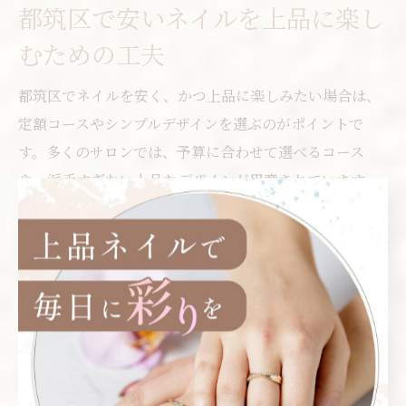
都筑区で安いネイルを上品に楽し
むための工夫
都筑区でネイルを安く、かつ上品に楽しみたい場合は、
定額コースやシンプルデザインを選ぶのがポイントで
す。多くのサロンでは、予算に合わせて選べるコース
や、派手すぎない上品なデザインが用意されています。
これにより、コストを抑えつつも満足度の高い仕上がり
を実現することが可能です。
また、セルフケアとサロン施術を組み合わせることで、
爪の健康を保ちつつ美しさを長持ちさせることもできま
す。例えば、日常的なハンドケアやトップコートの塗り
直しを行うことで、ネイルの持ちを良くすることができ
ます。安いだけでなく、質の高いネイルを求める方は、