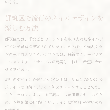
カジュアルと上品を両立するネイル提案法
います。
カジュアルシックで叶う指先美人の新定番
都筑区で流行のネイルデザインを
カジュアルシックなネイルの最新注目ポイ
楽しむ方法
ント
ネイルで叶える大人女性の美人度アップ術
都筑区では、季節ごとのトレンドを取り入れたネイルデ
都筑区で流行のネイルサロン活用法を紹介
ザインが豊富に提案されています。ららぽーと横浜やセ
安いネイルでも上質に見せるコツを解説
ンター北周辺のネイルサロンでは、最新のカラーバリエ
カジュアルシックネイルが人気の理由とは
ーションやアートサンプルが充実しており、希望に合わ
せて選べます。
流行のデザインを楽しむポイントは、サロンのSNSや公
式サイトで事前にデザイン例をチェックすることです。
また、サロンによっては定額コースが用意されているた
め、予算を気にせず新しいデザインに挑戦しやすいのも
魅力です。