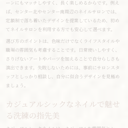
ーンにもマッチしやすく、長く楽しめるからです。例え
工夫
ば、センター北やセンター南周辺のネイルサロンでは、
ららぽーと横浜周辺のネイルサロン事情を
定額制で落ち着いたデザインを提案しているため、初め
解説
てネイルサロンを利用する方でも安心して選べます。
ネイル選びに悩む女性への最新解説
選び方のポイントは、色味だけでなくライフスタイルや
ネイルサロン選びに迷った時の基準とポイ
職場の雰囲気も考慮することです。日常使いしやすく、
ント
さりげないアートやパーツを加えることで自分らしさも
安いネイルでも失敗しにくい選択のコツと
演出できます。失敗しないためには、事前にサロンスタ
は
ッフとしっかり相談し、自分に似合うデザインを見極め
都筑区で人気のネイルデザインを徹底比較
ましょう。
自分に合うネイルを見極める方法を解説
カジュアルシックなネイルで魅せ
カジュアルシックネイルが支持される理由
自分磨きが楽しくなるカジュアルシックネイル
る洗練の指先美
ネイルで叶える大人女性の自分磨き最新ト