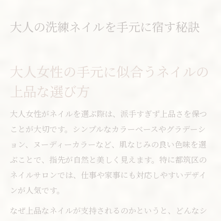
都筑区で流行のネイルデザインを楽しむ方
法
大人の洗練ネイルを手元に宿す秘訣
ネイルサロン選びで失敗しないポイントを
解説
ネイルで日常を格上げするコツと実践アイ
大人女性の手元に似合うネイルの
デア
上品な選び方
都筑区で叶える上品カジュアルネイル体験
大人女性がネイルを選ぶ際は、派手すぎず上品さを保つ
ネイルサロン都筑区で注目のデザイン傾向
ことが大切です。シンプルなカラーベースやグラデーシ
とは
ョン、ヌーディーカラーなど、肌なじみの良い色味を選
センター北周辺のネイルで叶う大人可愛い
ぶことで、指先が自然と美しく見えます。特に都筑区の
指先
ネイルサロンでは、仕事や家事にも対応しやすいデザイ
カジュアルとシックを両立するネイル体験
ンが人気です。
の流れ
なぜ上品なネイルが支持されるのかというと、どんなシ
都筑区で安いネイルを上品に楽しむための