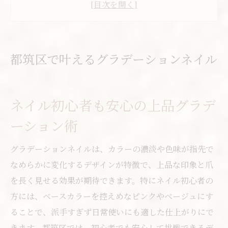
ネイルサロン選びで失敗しないポイント解
説
安いネイルを都筑区で叶えるコツと注意点
都筑区で叶えるグラデーションネイル
駅近ネイルサロンでアクセスも仕上がりも
満足
ネイル初心者も安心の上品グラデ
指先を彩るネイル選びのコツとは
ネイル選びで押さえたいトレンドの見極め
ーション術
方
グラデーションネイルは、カラーの濃淡や色味が指先で
都筑区で安いネイルを選ぶ際のチェックリ
なめらかに変化するデザインが特徴で、上品な印象と爪
スト
を長く見せる効果が期待できます。特にネイル初心者の
センター北・南で人気のネイルサロンの特
方には、ベースカラーを控えめなピンクやベージュにす
徴
ることで、派手すぎず日常使いにも適した仕上がりにで
ネイルデザインで大切な色選びのポイント
きます。都筑区では、初心者でも安心して挑戦できるデ