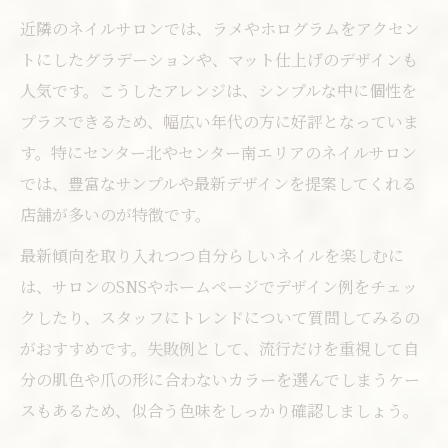
自分らしいネイルで毎日を華やかに演出
近隣のネイルサロンでは、ラメやホログラムをアクセン
グラデーションネイルで日常に彩りをプラ
トにしたグラデーションや、マット仕上げのデザインも
ス
人気です。こうしたアレンジは、シンプルな中に個性を
ネイルで自分らしさを表現するデザイン術
プラスできるため、幅広い年代の方に好評となっていま
セルフケアとサロン施術で指先を美しく保
す。特にセンター北やセンター南エリアのネイルサロン
つ
では、豊富なサンプルや最新デザインを提案してくれる
都筑区で叶える理想のネイルライフ提案
店舗が多いのが特徴です。
毎日のネイルケアで長く楽しむコツ
最新傾向を取り入れつつ自分らしいネイルを楽しむに
は、サロンのSNSやホームページでデザイン例をチェッ
クしたり、スタッフにトレンドについて質問してみるの
がおすすめです。失敗例として、流行だけを重視して自
分の肌色や爪の形に合わないカラーを選んでしまうケー
スもあるため、似合う色味をしっかり確認しましょう。