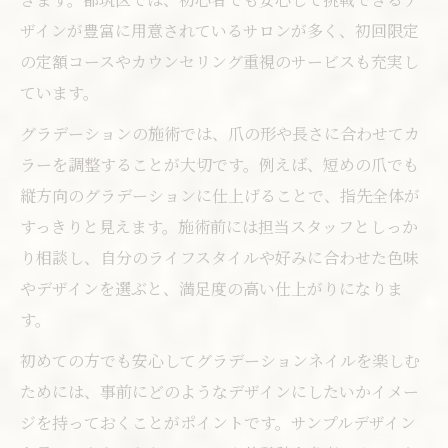
口コミで選ぶ失敗しないネイルサロン活用
ザインが豊富に用意されているサロンが多く、初回限定
術
の定額コースやカウンセリング重視のサービスも充実し
大人女性が輝く上品グラデーション体験
ています。
上品なネイルデザインで大人の魅力を引き
グラデーションの施術では、爪の形や長さに合わせてカ
出す
ラーを調整することが大切です。例えば、短めの爪でも
グラデーションネイルで指先を長く見せる
縦方向のグラデーションに仕上げることで、指先全体が
技
すっきりと見えます。施術前には担当スタッフとしっか
都筑区で体験できる上品ネイルの選び方
り相談し、自分のライフスタイルや好みに合わせた色味
やデザインを選ぶと、満足度の高い仕上がりになりま
サロンでのネイル体験をより充実させるコ
す。
ツ
口コミでわかる大人女性向けネイルサロン
初めての方でも安心してグラデーションネイルを楽しむ
事情
ためには、事前にどのようなデザインにしたいかイメー
季節に合わせたネイルデザイン術を紹介
ジを持っておくことがポイントです。サンプルデザイン