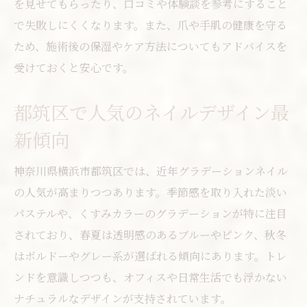
を見せてもらったり、口コミや体験談を参考にすること
春夏秋冬のネイルトレンドを押さえる方法
で失敗しにくくなります。また、爪や手肌の健康を守る
グラデーションネイルで季節感を演出する
ため、施術後の保湿やケア方法についてもアドバイスを
コツ
受けておくと安心です。
都筑区で人気の季節限定ネイル特集
イベントやパーティー向けネイルアイデア
都筑区で人気のネイルデザイン最
集
新傾向
カラーグラデーションが映える季節別提案
サロン選びで押さえるべきポイント徹底解説
神奈川県横浜市都筑区では、近年グラデーションネイル
の人気が高まりつつあります。季節感を取り入れた淡い
都筑区で評判の良いネイルサロンの特徴
パステルや、くすみカラーのグラデーションが特に注目
安いネイルサロンを選ぶ際の注意点と工夫
されており、春夏は透明感のあるブルーやピンク、秋冬
ネイルサロンの口コミ活用法を伝授
はボルドーやグレー系が選ばれる傾向にあります。トレ
駅近で便利なネイルサロンの選び方
ンドを意識しつつも、オフィスや日常生活でも浮かない
ネイル技術者の専門性を見極めるポイント
ナチュラルなデザインが支持されています。