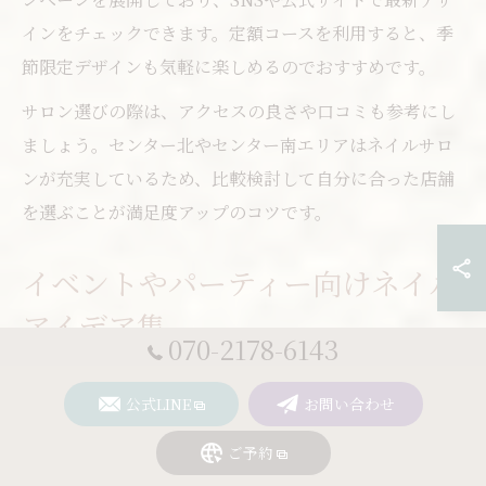
インをチェックできます。定額コースを利用すると、季
節限定デザインも気軽に楽しめるのでおすすめです。
サロン選びの際は、アクセスの良さや口コミも参考にし
ましょう。センター北やセンター南エリアはネイルサロ
ンが充実しているため、比較検討して自分に合った店舗
を選ぶことが満足度アップのコツです。
イベントやパーティー向けネイル
アイデア集
070-2178-6143
イベントやパーティーの際は、普段より華やかなグラデ
公式LINE
お問い合わせ
ーションネイルが人気です。例えば、結婚式やパーティ
ーにはラメやストーンを多用したグラデーション、クリ
ご予約
スマスやハロウィンなど季節イベントにはモチーフやカ