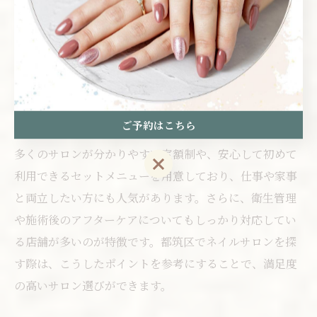
多く集まる人気スポットです。これらのエリアで支持さ
れているサロンの特徴として、駅近でアクセスが良いこ
とや、明るく落ち着いた雰囲気の店内、経験豊富なスタ
ッフによる丁寧なカウンセリングが挙げられます。ま
た、シンプルからトレンドを意識したデザインまで幅広
く対応可能なことも魅力です。
ご予約はこちら
多くのサロンが分かりやすい定額制や、安心して初めて
ご予約はこちら
利用できるセットメニューを用意しており、仕事や家事
と両立したい方にも人気があります。さらに、衛生管理
や施術後のアフターケアについてもしっかり対応してい
る店舗が多いのが特徴です。都筑区でネイルサロンを探
す際は、こうしたポイントを参考にすることで、満足度
の高いサロン選びができます。