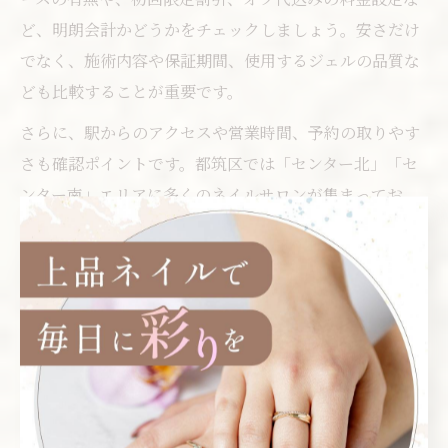
ど、明朗会計かどうかをチェックしましょう。安さだけ
でなく、施術内容や保証期間、使用するジェルの品質な
ども比較することが重要です。
さらに、駅からのアクセスや営業時間、予約の取りやす
さも確認ポイントです。都筑区では「センター北」「セ
ンター南」エリアに多くのネイルサロンが集まってお
り、通いやすさも選択基準となります。口コミや公式ホ
ームページで実際の施術例やサービス内容を事前に調べ
ておくと、失敗を防ぐことができます。
センター北・南で人気のネイルサ
ロンの特徴
センター北・南エリアは、都筑区内でもネイルサロンが