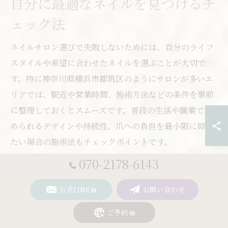
自分に最適なネイルを見つけるチ
ェック法
ネイルサロン選びで失敗しないためには、自分のライフ
スタイルや希望に合わせたネイルを選ぶことが大切で
す。特に神奈川県横浜市都筑区のようにサロンが多いエ
リアでは、駅近や営業時間、施術方法などの条件を事前
に整理しておくとスムーズです。普段の生活や職業で求
められるデザインや持続性、爪への負担を最小限に抑え
たい場合の施術法もチェックポイントです。
070-2178-6143
例えば、仕事帰りに通いたい方は夜遅くまで営業してい
るサロンや、駅から徒歩圏内の店舗が便利です。また、
公式LINE
お問い合わせ
肌の色や普段のファッションに合わせた色味や質感を提
案してくれるサロンも都筑区には多くあります。自分の
ご予約
希望を明確にしてサロン選びを進めることで、納得のい