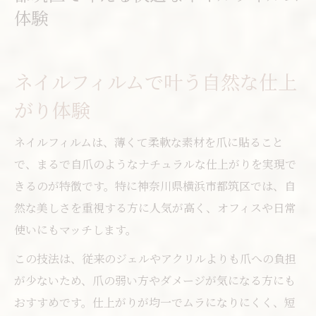
忙しい日常に寄り添うネイルの利便性
体験
仕事帰りでも通えるネイルサロンの探し方
ネイルで手元を美しく保つ時短テクニック
ネイルフィルムで叶う自然な仕上
長時間持続するネイルフィルムのポイント
がり体験
仕事後でも選びやすい施術内容を解説
ネイル選び迷うならフィルイン術を押さえて
ネイルフィルムは、薄くて柔軟な素材を爪に貼ること
フィルイン対応ネイルで爪を傷めにくく
で、まるで自爪のようなナチュラルな仕上がりを実現で
きるのが特徴です。特に神奈川県横浜市都筑区では、自
ネイル選びに迷う方へフィルインの基礎
然な美しさを重視する方に人気が高く、オフィスや日常
フィルインで持ちとコスパを両立する方法
使いにもマッチします。
自爪に優しいネイル施術のメリット紹介
この技法は、従来のジェルやアクリルよりも爪への負担
ネイルフィルムとの相性が良いフィルイン解
が少ないため、爪の弱い方やダメージが気になる方にも
説
おすすめです。仕上がりが均一でムラになりにくく、短
駅近で探す理想のネイルサロン活用法