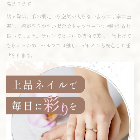
高まります。
貼る際は、爪の根元から空気が入らないように丁寧に圧
着し、端が浮きやすい場合はトップコートで補強すると
良いでしょう。サロンではプロの技術で美しく仕上げて
もらえるため、セルフでは難しいデザインも安心して任
せられます。
万が一剥がれてしまった場合も、部分的に貼り直しがで
きるのがフィルムの利点です。日常生活での摩擦や水仕
事に注意しつつ、こまめなケアを心がけることで、ネイ
ルフィルムの美しさを長く楽しめます。
仕事後でも選びやすい施術内容を
解説