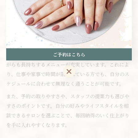
仕事帰りに利用しやすい施術内容としては、時短メニュ
ーや定額コースが挙げられます。ネイルフィルムを使っ
たメニューは施術時間が短く、仕上がりも均一で美しい
ため、忙しい方に最適です。
特に都筑区のサロンでは、ワンカラーやシンプルなアー
ご予約はこちら
ト、フィルイン対応のコースなど、爪への負担を抑えな
がらも長持ちするメニューが充実しています。これによ
ご予約はこちら
り、仕事や家事で時間が限られている方でも、自分のス
ケジュールに合わせて無理なく通うことが可能です。
また、予約の取りやすさや、スタッフの提案力も選びや
すさのポイントです。自分の好みやライフスタイルを相
談できるサロンを選ぶことで、毎回納得のいく仕上がり
を手に入れやすくなります。