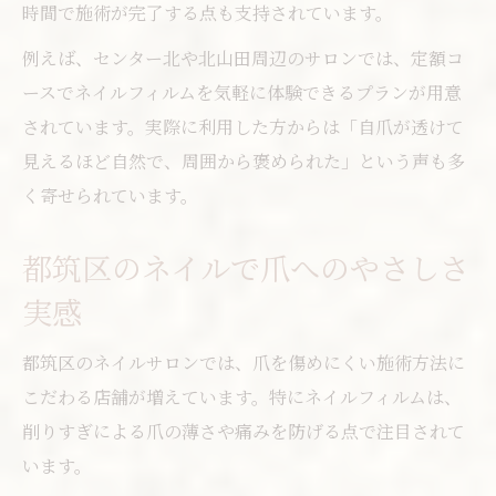
時間で施術が完了する点も支持されています。
駅近サロンで叶えるネイル選びの時短術
例えば、センター北や北山田周辺のサロンでは、定額コ
ネイルフィルム対応サロンの見極め方
ースでネイルフィルムを気軽に体験できるプランが用意
通いやすさ重視のネイルサロンチェック法
されています。実際に利用した方からは「自爪が透けて
理想のネイル探しに駅近を活用するコツ
見えるほど自然で、周囲から褒められた」という声も多
ネイル選びで迷わない最寄駅活用アイデア
く寄せられています。
自分に合うネイルの見極めポイント解説
自分に最適なネイルを見つけるチェック法
都筑区のネイルで爪へのやさしさ
ネイル選びで重視したい持続性とデザイン
実感
サロン選びに役立つネイルフィルムの特徴
都筑区のネイルサロンでは、爪を傷めにくい施術方法に
ネイルの質感や色味で選ぶ満足ポイント
こだわる店舗が増えています。特にネイルフィルムは、
ネイル初心者におすすめの選び方ガイド
削りすぎによる爪の薄さや痛みを防げる点で注目されて
失敗しないネイルフィルム活用術を伝授
います。
ネイルフィルムで失敗しないコツまとめ