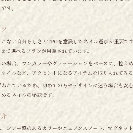
上品ネイルがもたらす印象アップの秘訣
トです。
職場や学校行事にも合うネイルの選び方
仕事や学校で浮かないネイルデザインの工夫
コツ
TPOに合わせたデザインネイルの選択ポイント
れない自分らしさとTPOを意識したネイル選びが重要で
ネイルで上品さと清潔感を両立する秘訣
わせて選べるプランが用意されています。
控えめでも華やかなネイルデザインのコツ
たい場合、ワンカラーやグラデーションをベースに、控え
職場や行事におすすめのネイルカラー提案
トネイルなど、アクセントになるアイテムを取り入れてみ
長持ちネイルを楽しむための実用ポイント
ご予約はこちら
ご予約はこちら
行われているため、初めての方やデザインに迷う場合も安
ネイルを長持ちさせるためのケア方法とは
しめるネイルの秘訣です。
デザインネイルの持ちが良い理由とコツ
自爪に優しいネイル施術の選び方を解説
紹介
長持ちネイルに役立つ日常のケアポイント
は、シアー感のあるカラーやニュアンスアート、マグネッ