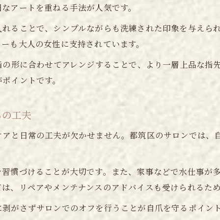
サロン選びで押さえたいネイルの実用性
細なアートを重ねる手法が人気です。
入れることで、シンプルながらも洗練された印象を与えら
リーも大人の女性に支持されています。
指の形に合わせてアレンジすることで、より一層上品な指
がポイントです。
ちの工夫
ケアと日常の工夫が欠かせません。都筑区のサロンでは、
を習慣づけることが大切です。また、家事などで水仕事が
ては、リペアやメンテナンスのアドバイスも受けられるた
に剥がさずサロンでのオフを行うことが自爪を守るポイン