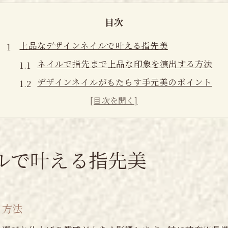
目次
上品なデザインネイルで叶える指先美
ネイルで指先まで上品な印象を演出する方法
デザインネイルがもたらす手元美のポイント
ネイル選びで大人の上質さを引き出すコツ
上品なネイルデザインの最新トレンド紹介
指先美に欠かせないネイルのケアと持ちの工夫
自分らしさを引き出すネイル選びの秘訣
ルで叶える指先美
ネイル選びで自分らしさを表現する方法
似合うデザインネイルの見極めポイント
る方法
ネイルで叶う個性と上品さの両立テクニック