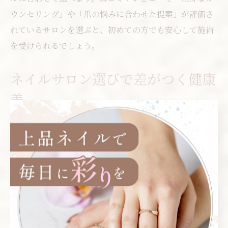
ウンセリング」や「爪の悩みに合わせた提案」が評価さ
れているサロンを選ぶと、初めての方でも安心して施術
を受けられるでしょう。
ネイルサロン選びで差がつく健康
美
ネイルサロンを選ぶ際は、価格や立地だけでなく「自爪
への配慮」や「衛生管理」の徹底度にも注目しましょ
う。都筑区のネイルサロンでは、使用するジェルやオフ
剤の成分にこだわり、肌や爪にやさしい商材を取り扱っ
ている店舗が人気です。
例えば、アセトンフリーのリムーバーを使う店舗や、施
術前後の消毒・器具管理を徹底しているサロンは、爪ト