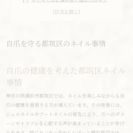
都筑区で人気の自爪育成ネイル特集
安いネイルサロンを見極めるポイント
ジェルネイル初心者必見の注意点
ネイルで叶える健康美の秘訣とは
自爪を守る都筑区のネイル事情
ネイルで自爪の美しさを守るコツ
健康的なネイルケアの基本と方法
自爪の健康を考えた都筑区ネイル
都筑区ネイルで叶える理想の指先美
事情
ネイルサロン選びで差がつく健康美
自爪育成に強いネイルサロンの選び方
神奈川県横浜市都筑区では、ネイルを楽しみながらも自
ジェルネイルと自爪ケア両立の方法
爪の健康を重視する方が増えています。その背景には、
ジェルネイルでも自爪を守る秘訣
ジェルネイルやアートネイルの普及により、爪へのダメ
ージやトラブルを心配する声が高まっていることが挙げ
自爪ケアに強い都筑区のネイル施術
られます。特にセンター北やららぽーと横浜周辺では、