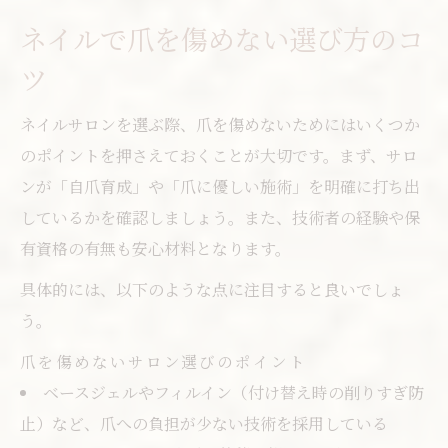
アクセス重視のネイルサロン活用法
ネイルで爪を傷めない選び方のコ
センター北で選ぶネイルサロンの利便性
ツ
指先が喜ぶ自爪育成サロンの魅力
自爪育成サロンで健康的な指先を実現
ネイルサロンを選ぶ際、爪を傷めないためにはいくつか
都筑区で選ぶ自爪育成ネイルの特徴
のポイントを押さえておくことが大切です。まず、サロ
ンが「自爪育成」や「爪に優しい施術」を明確に打ち出
ネイルと自爪ケアの両立サロン活用法
しているかを確認しましょう。また、技術者の経験や保
自爪育成サロンの施術効果とメリット
有資格の有無も安心材料となります。
ネイルで指先美を保つサロン選びの極意
具体的には、以下のような点に注目すると良いでしょ
う。
爪を傷めないサロン選びのポイント
ベースジェルやフィルイン（付け替え時の削りすぎ防
止）など、爪への負担が少ない技術を採用している