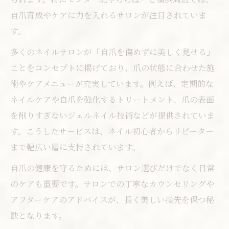
ジェルネイル長持ちのコツと注意点
自爪育成やケアに力を入れるサロンが注目されていま
ネイル施術後の自爪ケアポイント
す。
トレンドとケアを両立したネイル選び
多くのネイルサロンが「自爪を傷めずに美しく見せる」
都筑区でコスパ重視のネイル選び
ことをコンセプトに掲げており、爪の状態に合わせた施
都筑区で安いネイルサロンを探す方法
術やケアメニューが充実しています。例えば、定期的な
コスパ重視のネイルサロン選択ポイント
ネイルケアや自爪を強化するトリートメント、爪の表面
定額制ネイルで賢くおしゃれを楽しむ
を削りすぎないジェルネイル技術などが提供されていま
お得なネイルサービスの見分け方
す。こうしたサービスは、ネイル初心者からリピーター
ネイルでコストと満足度の両立術
まで幅広い層に支持されています。
駅近で便利なネイル体験を楽しむ
自爪の健康を守るためには、サロン選びだけでなく日常
駅近ネイルサロンで手軽にきれい体験
のケアも重要です。サロンでの丁寧なカウンセリングや
アフターケアのアドバイスが、長く美しい指先を保つ秘
都筑区の便利なネイルサロン特集
訣となります。
仕事帰りでも行けるネイルサロンの魅力