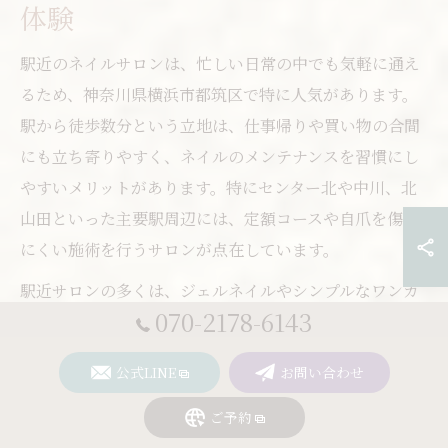
体験
駅近のネイルサロンは、忙しい日常の中でも気軽に通え
るため、神奈川県横浜市都筑区で特に人気があります。
駅から徒歩数分という立地は、仕事帰りや買い物の合間
にも立ち寄りやすく、ネイルのメンテナンスを習慣にし
やすいメリットがあります。特にセンター北や中川、北
山田といった主要駅周辺には、定額コースや自爪を傷め
にくい施術を行うサロンが点在しています。
駅近サロンの多くは、ジェルネイルやシンプルなワンカ
070-2178-6143
ラーから、流行のデザインまで幅広く対応しているのが
特徴です。例えば、仕事や家事の合間でも扱いやすいナ
公式LINE
お問い合わせ
チュラル系デザインや、手元を上品に彩る大人向けカラ
ーが人気です。急な予定変更にも柔軟に対応してくれる
ご予約
サロンも多く、予約の取りやすさもポイントです。