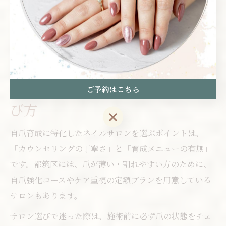
ラブルのリスクを最小限に抑えられます。健康美を維持
するためには、施術者の技術力や知識の豊富さも重要な
判断基準となるため、資格や実績を確認し、信頼できる
サロンを選びましょう。
自爪育成に強いネイルサロンの選
ご予約はこちら
び方
ご予約はこちら
自爪育成に特化したネイルサロンを選ぶポイントは、
「カウンセリングの丁寧さ」と「育成メニューの有無」
です。都筑区には、爪が薄い・割れやすい方のために、
自爪強化コースやケア重視の定額プランを用意している
サロンもあります。
サロン選びで迷った際は、施術前に必ず爪の状態をチェ