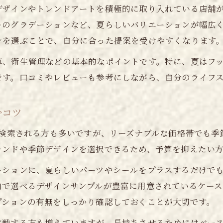
デザインやトレンドアートを積極的に取り入れている店舗
忙しい毎日に安らぎを与える夏ネイル体験
ーのグラデーションなど、夏らしいバリエーションが幅広
仕事帰りに寄れるネイルサロン都筑区特集
ンを選ぶことで、自分に合った提案を受けやすくなります
夏ネイルで日常に癒しをプラスする方法
算、衛生管理などの基本的なポイントです。特に、夏はフ
安いネイルサロンでコスパ良くリフレッシュ
です。口コミやレビューも参考にしながら、自分のライフ
横浜ネイルサロンで癒しの夏体験を満喫
センター北で叶う時短ネイル施術の魅力
むコツ
フットも楽しむ都筑区の夏季ネイル事情
で検索される方も多いですが、リーズナブルな価格帯でも
ご予約はこちら
ご予約はこちら
センター北フットネイルで夏を満喫する方法
レンドや季節デザインを選択できるため、予算を抑えたい
都筑区のネイルでフットもおしゃれに彩る
ーションに、夏らしいパーツやシールをプラスするだけで
安いネイルサロンでフットも夏仕様に変身
内で選べるデザインサンプルが豊富に用意されているケー
横浜エリアで人気の夏のフットネイル特集
プションの有無をしっかり確認しておくことが大切です。
フットネイルとハンドネイルの同時施術術
挑戦する方も増えていますが、長持ちさせるためにはベー