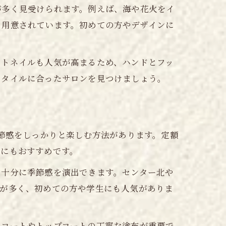
が多く見受けられます。例えば、海や花火をイ
く用意されています。初めての方やデザインに
。
ットネイルも人気が高まるため、ハンドとフッ
スタイルに合ったサロンを見つけましょう。
季節感をしっかりと楽しむ方法があります。定額
方にもおすすめです。
も十分に季節感を演出できます。センター北や
スが多く、初めての方や学生にも人気がありま
スコートやトップコートの丁寧な塗布が重要で