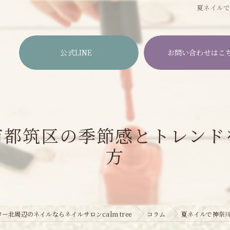
夏ネイル
公式LINE
お問い合わせはこ
市都筑区の季節感とトレンド
方
ー北周辺のネイルならネイルサロンcalm tree
コラム
夏ネイルで神奈