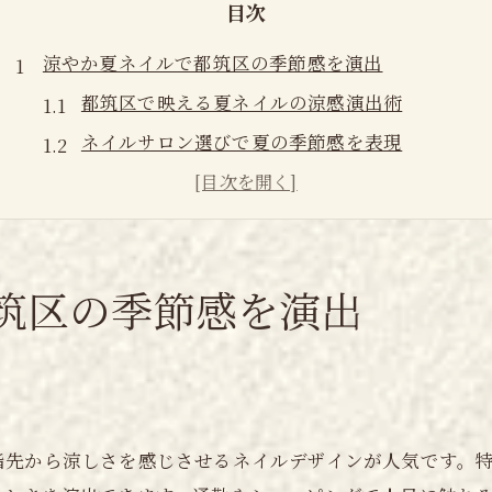
目次
涼やか夏ネイルで都筑区の季節感を演出
都筑区で映える夏ネイルの涼感演出術
ネイルサロン選びで夏の季節感を表現
安いネイルでも季節感をしっかり楽しむコツ
横浜都筑区で話題の夏ネイルデザイン特集
ネイル 横浜エリアで季節を先取りする方法
ネイル選びに迷う方へ夏デザイン提案集
筑区の季節感を演出
都筑区のネイルで夏デザインを迷わず選ぶ方法
夏ネイルのトレンドデザインをプロが提案
ネイルサロン 都筑区のデザイン選びポイント
センター北ネイルで人気の夏デザイン集
指先から涼しさを感じさせるネイルデザインが人気です。