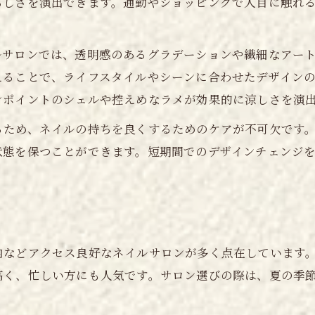
らしさを演出できます。通勤やショッピングで人目に触れ
安いネイルサロンで見つける夏のおすすめ
。
トレンド感満載の都筑区夏ネイル案内
ルサロンでは、透明感のあるグラデーションや繊細なアー
都筑区で叶える最新夏ネイルトレンド紹介
えることで、ライフスタイルやシーンに合わせたデザイン
トレンドネイルを安く楽しむ都筑区の選び方
ンポイントのシェルや控えめなラメが効果的に涼しさを演
センター北ネイルで話題の夏デザイン事情
るため、ネイルの持ちを良くするためのケアが不可欠です
横浜ネイルでトレンド感を取り入れる秘訣
状態を保つことができます。短期間でのデザインチェンジ
ネイルサロン 都筑区の夏トレンド徹底解説
自分らしさ映える夏のネイル活用術
夏ネイルで自分らしさを表現する工夫とは
都筑区のネイルで個性が光るデザイン選び
内などアクセス良好なネイルサロンが多く点在しています
安いネイルサロン活用で理想を叶える方法
高く、忙しい方にも人気です。サロン選びの際は、夏の季
センター北ネイルで自分らしさを引き出す
ネイル 横浜エリアで個性を演出するコツ