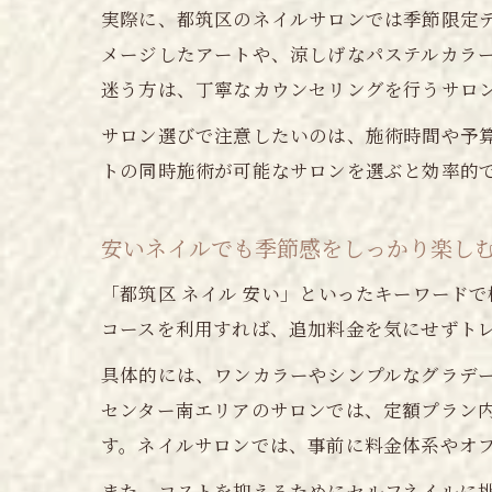
実際に、都筑区のネイルサロンでは季節限定
メージしたアートや、涼しげなパステルカラ
迷う方は、丁寧なカウンセリングを行うサロ
サロン選びで注意したいのは、施術時間や予
トの同時施術が可能なサロンを選ぶと効率的
安いネイルでも季節感をしっかり楽し
「都筑区 ネイル 安い」といったキーワード
コースを利用すれば、追加料金を気にせずト
具体的には、ワンカラーやシンプルなグラデ
センター南エリアのサロンでは、定額プラン
す。ネイルサロンでは、事前に料金体系やオ
また、コストを抑えるためにセルフネイルに