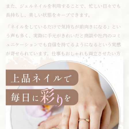
また、ジェルネイルを利用することで、忙しい日々でも
長持ちし、美しい状態をキープできます。
「ネイルをしているだけで気持ちが前向きになる」とい
う声も多く、実際に手元がきれいだと商談や社内のコミ
ュニケーションでも自信を持てるようになるという実感
が寄せられています。仕事もおしゃれも両立させたい方
に、オフィスネイルはおすすめです。
ネイルサロン選びに役立つ都筑区
情報
神奈川県横浜市都筑区は、センター北やららぽーと横浜
周辺など商業施設が多く、ネイルサロンも豊富に揃って
います。サロン選びで重視したいのは、アクセスの良さ