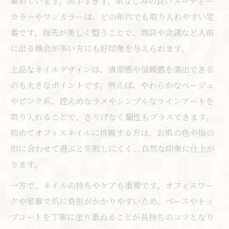
集めています。派手すぎず、肌なじみの良いヌーディー
都筑区で叶える洗練オフィスネイルの選び方
カラーやワンカラーは、どの年代でも取り入れやすい定
安いネイルサロンの選び方と失敗しないコ
番です。指先が美しく整うことで、商談や会議など人前
ツ
に出る機会が多い方にも好印象を与えられます。
駅近で便利なネイルサロンの特徴とは
上品なネイルデザインは、清潔感や信頼感を演出できる
ネイルサロン予約のタイミングとお得情報
のも大きなポイントです。例えば、やわらかなベージュ
オフィスネイルにおすすめのデザイン解説
やピンク系、控えめなラメやシンプルなラインアートを
取り入れることで、さりげなく個性もプラスできます。
ジェルネイルで上品さを長持ちさせる秘訣
初めてオフィスネイルに挑戦する方は、お肌の色や指の
トレンドを押さえた大人ネイルが話題
形に合わせて選ぶと失敗しにくく、自然な印象に仕上が
ミラーネイルやニュアンスアート最新事情
ります。
都筑区で話題のトレンドネイルを体験しよ
一方で、ネイルの持ちやケアも重要です。オフィスワー
う
クや家事で爪に負担がかかりやすいため、ベースやトッ
大人女性向けのトレンドネイルデザイン集
プコートを丁寧に塗り重ねることが長持ちのコツとなり
ネイルの流行色と季節ごとの楽しみ方