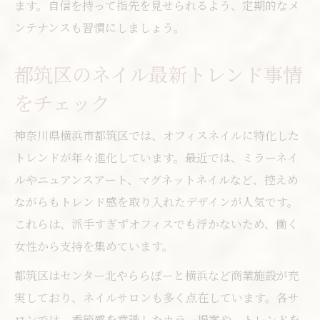
ます。自信を持って指先を見せられるよう、定期的なメ
サロンで叶う話題のネイルトレンド攻略
ンテナンスも習慣にしましょう。
忙しい女性に合う上品ネイルの魅力発見
時短で叶える上品ネイルのテクニック集
都筑区のネイル最新トレンド事情
仕事帰りに通えるネイルサロンの利便性
をチェック
忙しい女性のためのネイルケアのポイント
神奈川県横浜市都筑区では、オフィスネイルに特化した
オフィスネイルを長持ちさせるメンテ術
トレンドが年々進化しています。最近では、ミラーネイ
夜遅くまで営業のネイルサロン活用法
ルやニュアンスアート、マグネットネイルなど、控えめ
おしゃれなネイルで仕事も充実する秘訣
ながらもトレンド感を取り入れたデザインが人気です。
ネイルで高まるモチベーションの理由
これらは、派手すぎずオフィスでも浮かないため、働く
職場で好印象なネイルの選び方と工夫
女性から支持を集めています。
ジェルネイルや定額メニューの活用術
都筑区はセンター北やららぽーと横浜など商業施設が充
ネイルサロンで相談できるデザイン提案
実しており、ネイルサロンも多く点在しています。各サ
都筑区で叶える理想のオフィスネイル体験
ロンでは、季節感を意識したカラー提案や、トレンドを