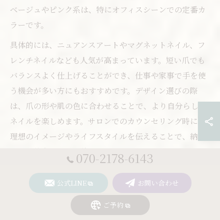
ベージュやピンク系は、特にオフィスシーンでの定番カ
ラーです。
具体的には、ニュアンスアートやマグネットネイル、フ
レンチネイルなども人気が高まっています。短い爪でも
バランスよく仕上げることができ、仕事や家事で手を使
う機会が多い方にもおすすめです。デザイン選びの際
は、爪の形や肌の色に合わせることで、より自分らしい
ネイルを楽しめます。サロンでのカウンセリング時に、
理想のイメージやライフスタイルを伝えることで、納得
のいく仕上がりが期待できます。
070-2178-6143
ネイルの流行色と季節ごとの楽し
公式LINE
お問い合わせ
み方
ご予約