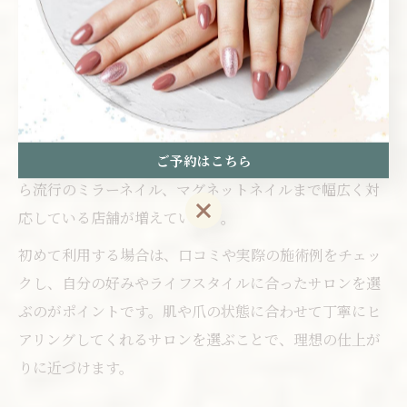
や営業時間、予約の取りやすさです。
仕事帰りや忙しい合間でも立ち寄りやすい場所を選ぶこ
とで、継続してネイルケアがしやすくなります。
また、サロンごとにワンカラーや定額コース、ニュアン
スアートなど得意なデザインが異なります。都筑区内の
ご予約はこちら
ネイルサロンでは、オフィス向けのシンプルデザインか
ら流行のミラーネイル、マグネットネイルまで幅広く対
ご予約はこちら
応している店舗が増えています。
初めて利用する場合は、口コミや実際の施術例をチェッ
クし、自分の好みやライフスタイルに合ったサロンを選
ぶのがポイントです。肌や爪の状態に合わせて丁寧にヒ
アリングしてくれるサロンを選ぶことで、理想の仕上が
りに近づけます。