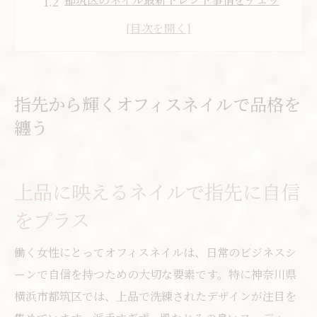
ク
オフィス対応ネイルの選び方とおすすめデ
ザイン
ネイルサロンの賢い選び方と予約のポイン
指先から輝くオフィスネイルで品格を
ト
纏う
ジェルネイルで叶えるオフィスの美しさ持
続術
上品に映えるネイルで指先に自信
上品なネイルで毎日に自信をプラス
オフィス向けネイルの定番カラーと注意点
をプラス
ネイルで演出する大人女性の優雅な毎日
働く女性にとってオフィスネイルは、日常のビジネスシ
ネイルサロン選びに役立つ都筑区情報
ーンで自信を持つための大切な要素です。特に神奈川県
シーン別ネイルデザインの取り入れ方
横浜市都筑区では、上品で洗練されたデザインが注目を
都筑区で人気のネイルサロン活用術