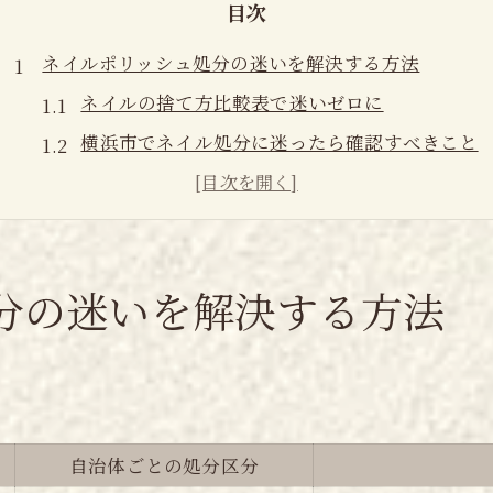
目次
ネイルポリッシュ処分の迷いを解決する方法
ネイルの捨て方比較表で迷いゼロに
横浜市でネイル処分に迷ったら確認すべきこと
ネイルポリッシュ容器の分別ポイント徹底解説
固まったネイルの安全な処分法を知ろう
排水口へ流してはいけない理由と注意点
長く楽しむためのネイル選びのポイント
分の迷いを解決する方法
ネイルの種類と特徴一覧表で徹底比較
日常生活に合うネイル選びの秘訣
ネイルが長持ちする理由を知る
仕上がりと手間を考えたおすすめネイル
自治体ごとの処分区分