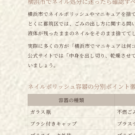
横浜市でネイル処分に迷ったら確認す
横浜市でネイルポリッシュやマニキュアを捨
とくに都筑区では、ごみの出し方に関する問
液体が残ったままのネイルをそのまま捨てて
実際に多くの方が「横浜市でマニキュアは何
公式サイトでは「中身を出し切り、乾燥させ
いましょう。
ネイルポリッシュ容器の分別ポイント
容器の種類
ガラス瓶
不燃ご
ブラシ付きキャップ
プラス