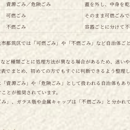
人気デザインと持続性のバランス術
資源ごみ／危険ごみ
蓋を外し、中身を乾
ジェルとポリッシュ悩み解消の秘訣を伝授
可燃ごみ
そのまま可燃ごみで
ジェルvsポリッシュ特徴早見表
不燃ごみ
容器ごとに分けて不
ネイル初心者が悩むポイントを解決
浜市都筑区では「可燃ごみ」や「不燃ごみ」など自治体ご
両者の持ちとオフのしやすさ比較
どちらが自分に合うか診断するコツ
トなど種類ごとに処理方法が異なる場合があるため、迷い
仕事や家事との相性を考える選び方
較表でまとめ、初めての方でもすぐに判断できるよう整理
日々の生活に合うネイルの選び方とは
は「資源ごみ」や「危険ごみ」として扱われる自治体もあ
ライフスタイル別ネイル選び早見表
すことが推奨されています。
水仕事や家事と両立できるネイル術
ごみ」、ガラス瓶や金属キャップは「不燃ごみ」と分かれ
オフィスでも映えるシンプルネイルの魅力
子育て中でも安心なネイルの選び方
短時間でできるネイルの工夫