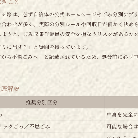
べきこと
ネイルの持ちを良くするための実践ポイント
てる際は、必ず自治体の公式ホームページやごみ分別アプ
持ちが良いネイルケア方法一覧
い合わせが多く、実際の分別ルールや回収日が細かく決め
下準備から仕上げまでのコツ
しまうと、ごみ収集作業員の安全を損なうリスクがあるた
トップコートや保湿で差がつく理由
ゴミに出す？」と疑問を持っています。
ネイルが剥がれにくくなる秘訣
てから不燃ごみへ」と記載されているため、処分前に必ず
忙しい方におすすめの持続テクニック
安心して捨てるための基本ルールまとめ
ご予約はこちら
ご予約はこちら
ネイル処分ルール早見表で迷い解消
徹底解説
自治体ごとの分別ポイントを押さえる
推奨分別区分
安全なネイル廃棄の手順を確認
み
中身を完全
環境に配慮したネイルの捨て方とは
チックごみ／不燃ごみ
可能な場合
火気厳禁！処分時の注意点まとめ