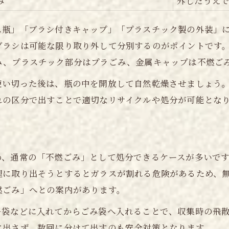
み
外したうえ
ス瓶」「ブラシ付きキャップ」「プラスチック製の外装」
ブラシは可能な限り取り外して分別するのがポイントです
み、プラスチック部分はプラごみ、金属キャップは不燃ご
使い切った後は、瓶の中を開放して自然乾燥させましょう
れの区分で出すことで適切なリサイクルや処分が可能とな
う
め、通常の「不燃ごみ」として処分できるケースが多いで
理に取り出そうとするとガラスが割れる危険があるため、
燃ごみ」へとの案内があります。
ル袋などに入れてからごみ袋へ入れることで、収集時の飛
に出さず、数回に分けて出すのも安全対策となります。