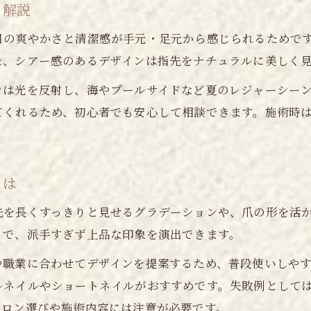
ト解説
爪にやさしい施術と夏デザインの両立法
目の爽やかさと清潔感が手元・足元から感じられるためで
爪に負担をかけない夏ネイル施術の特徴
た、シアー感のあるデザインは指先をナチュラルに美しく
パラジェルやフィルインのメリット紹介
ンは光を反射し、海やプールサイドなど夏のレジャーシー
長持ちするネイルデザイン選びのポイント
てくれるため、初心者でも安心して相談できます。施術時
健康的な爪を守る夏向け施術とは
安全性重視のネイルサロンの選び方の秘訣
自分らしいサマーネイルが見つかる方法
とは
ご予約はこちら
ご予約はこちら
自分に合うサマーネイルデザインの探し方
先を長くすっきりと見せるグラデーションや、爪の形を活
ライフスタイル別おすすめネイル選び解説
とで、派手すぎず上品な印象を演出できます。
予約しやすいサロンで理想のネイルを実現
や職業に合わせてデザインを提案するため、普段使いしや
口コミを活かしたネイルサロン選びのコツ
ルネイルやショートネイルがおすすめです。失敗例として
都筑区で見つかる自分好みの夏ネイル提案
サロン選びや施術内容には注意が必要です。