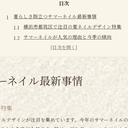
目次
夏らしさ際立つサマーネイル最新事情
横浜市都筑区で注目の夏ネイルデザイン特集
サマーネイルが人気の理由と今季の傾向
涼しげなネイルが夏に選ばれるポイント解説
夏ネイルで手元を美しく見せる新定番とは
都筑区で話題のネイルサロン事情をチェック
都筑区で叶える爽やかネイルの選び方
ーネイル最新事情
ネイルデザイン選びで抑えたい夏のポイント
都筑区で通いやすいサロンの特徴と探し方
ン特集
爽やかさ重視のネイルカラーの選び方ガイド
オフィスでも映える夏ネイルの工夫とコツ
イルデザインが注目を集めています。今年のサマーネイル