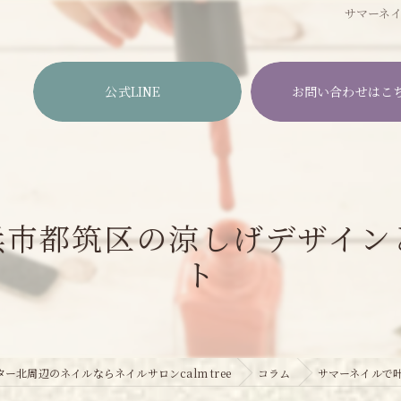
サマーネ
公式LINE
お問い合わせはこ
浜市都筑区の涼しげデザイン
ト
ー北周辺のネイルならネイルサロンcalm tree
コラム
サマーネイルで