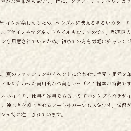
爽やかな色味が人気です。特に、グラデーションやワンカ
季節感と実用性を両立するネイル選びの秘訣
ネイルで涼やかな手元を演出するコツ
デザインが楽しめるため、サンダルに映える明るいカラー
透明感あるネイルで夏の涼しさを演出する法
ンスデザインやマグネットネイルもおすすめです。都筑区
さりげないアートで手元を爽やかに仕上げる
ランも用意されているため、初めての方も気軽にチャレン
フットネイルにも取り入れたい涼感ポイント
ワンカラーで叶える大人の夏ネイル提案
向
トレンドカラーを使ったネイルの楽しみ方
は、夏のファッションやイベントに合わせて手元・足元を
トレンドを押さえた夏ネイルの魅力とは
タイルに合わせた実用的かつ美しいデザイン提案が特徴で
今年注目の夏ネイルデザインを徹底解説
ェルネイルや、仕事や家事でも扱いやすいシンプルなデザ
流行ネイルの取り入れ方と選び方のコツ
り、涼しさを感じさせるアートやパーツも人気です。気温
ネイルで個性を演出する夏の新テクニック
インが特に注目されています。
サロンで人気の夏トレンドネイル特徴
ネイルのトレンド色を活かすデザイン例