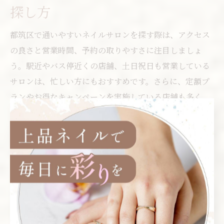
探し方
都筑区で通いやすいネイルサロンを探す際は、アクセス
の良さと営業時間、予約の取りやすさに注目しましょ
う。駅近やバス停近くの店舗、土日祝日も営業している
サロンは、忙しい方にもおすすめです。さらに、定額プ
ランやお得なキャンペーンを実施している店舗も多く、
継続的に通いやすい環境が整っています。
具体的には、公式サイトや予約アプリで空き状況やメニ
ュー内容を事前に確認すると安心です。また、口コミや
レビューで施術の丁寧さやスタッフの対応をチェックす
るのも有効です。自分のライフスタイルや希望するデザ
インに合ったサロンを選ぶことで、長く通えるお気に入
りの場所が見つかります。都筑区には初心者から経験者