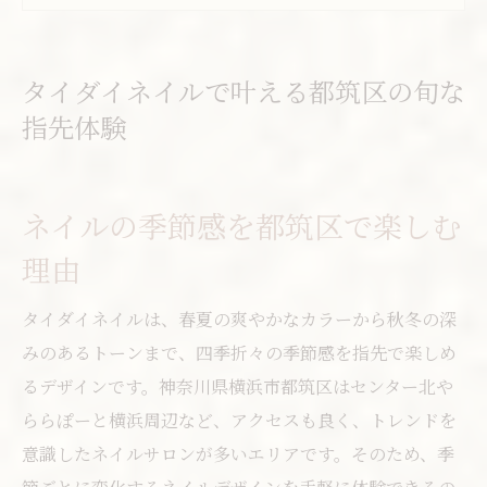
ネイルが映える都筑区のショップ事情解説
都筑区で人気のあるネイルのトレンド傾向
利便性重視なら都筑区のネイル選びが鍵
タイダイネイルで叶える都筑区の旬な
ネイルサロン都筑区のアクセス事情を解説
指先体験
センター北周辺でおすすめのネイル条件
通いやすいネイルサロン都筑区の探し方
ネイルの季節感を都筑区で楽しむ
ららぽーと横浜ネイルの利便性を徹底比較
理由
ネイル横浜で駅近店舗が支持される理由
都筑区でネイルを楽しむなら予算もデザインも
タイダイネイルは、春夏の爽やかなカラーから秋冬の深
妥協なし
みのあるトーンまで、四季折々の季節感を指先で楽しめ
ネイルサロン都筑区で安いプランの選び方
るデザインです。神奈川県横浜市都筑区はセンター北や
ららぽーと横浜周辺など、アクセスも良く、トレンドを
ネイルの料金相場を都筑区で徹底調査
意識したネイルサロンが多いエリアです。そのため、季
予算重視で選ぶネイルサロン都筑区のポイ