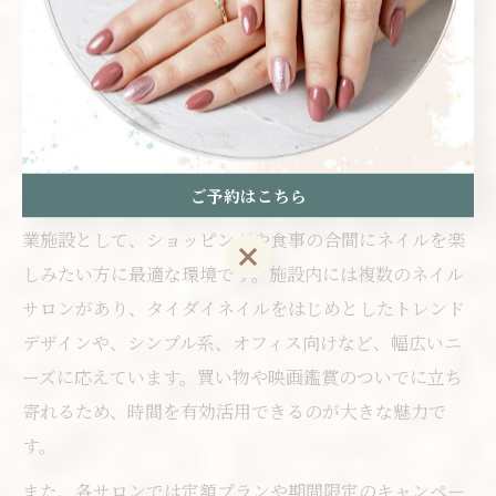
まで幅広く対応できる店舗が揃っているため、まずは気
軽に問い合わせてみましょう。
ららぽーと横浜ネイルの利便性を
徹底比較
ご予約はこちら
ららぽーと横浜は、多彩なネイルサロンが集まる大型商
業施設として、ショッピングや食事の合間にネイルを楽
ご予約はこちら
しみたい方に最適な環境です。施設内には複数のネイル
サロンがあり、タイダイネイルをはじめとしたトレンド
デザインや、シンプル系、オフィス向けなど、幅広いニ
ーズに応えています。買い物や映画鑑賞のついでに立ち
寄れるため、時間を有効活用できるのが大きな魅力で
す。
また、各サロンでは定額プランや期間限定のキャンペー