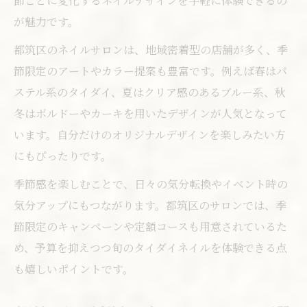
節ごとに変化するネイルデザインを手軽に体験できるの
ント
が魅力です。
ネイル横浜で理想のデザインを実現する方
法
都筑区のネイルサロンは、地域密着型の店舗が多く、季
節限定のアートやカラー提案も豊富です。例えば春はパ
都筑区でコスパ重視のネイル選びのコツ
ステル系のタイダイ、夏はクリア感のあるブルー系、秋
話題のタイダイネイルを都筑区で手軽に楽しむ
冬はボルドーやカーキを用いたデザインが人気となって
方法
います。自分だけのオリジナルデザインを楽しみたい方
ネイル横浜で人気のタイダイデザイン解説
にもぴったりです。
都筑区で手軽にできるネイルサロンの特徴
季節感を楽しむことで、日々の気分転換やイベント時の
ネイルサロンセンター北で叶うアート体験
気分アップにもつながります。都筑区のサロンでは、季
都筑区でおすすめのネイルサロン活用法
節限定のキャンペーンや定額コースも用意されているた
ららぽーとネイルでトレンドを先取りしよ
め、予算を抑えつつ旬のタイダイネイルを体験できる点
う
も嬉しいポイントです。
ネイル選びで迷う方へ都筑区の定額アート事情
を深掘り