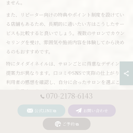
ません。
また、リピーター向けの特典やポイント制度を設けてい
る店舗もあるため、長期的に通いたい方はこうしたサー
ビスも比較すると良いでしょう。複数のサロンでカウン
セリングを受け、雰囲気や施術内容を体験してから決め
るのもおすすめです。
特にタイダイネイルは、サロンごとに得意なデザインや
提案力が異なります。口コミやSNSで実際の仕上がりや
利用者の感想を確認し、自分に合ったサロンを選ぶこと
で、満足度の高いネイル体験につながります。
070-2178-6143
ららぽーとネイルでトレンドを先
公式LINE
お問い合わせ
取りしよう
ご予約