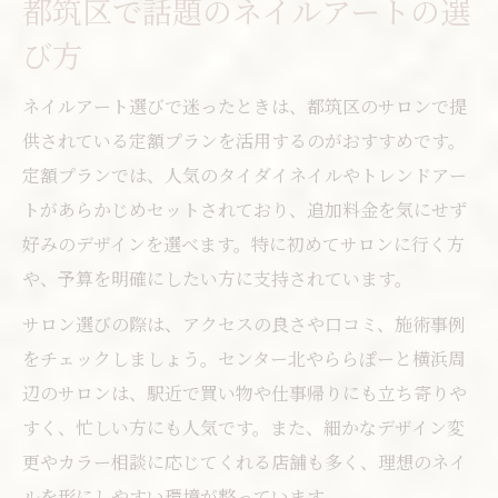
都筑区で話題のネイルアートの選
ネイルサロン都筑区の定額アート徹底解説
び方
都筑区で評判の定額ネイルプランの特徴
ネイルアート選びで迷ったときは、都筑区のサロンで提
ネイル横浜で選ぶ定額デザインの魅力紹介
供されている定額プランを活用するのがおすすめです。
ららぽーと横浜ネイルレビューから見るポ
定額プランでは、人気のタイダイネイルやトレンドアー
イント
トがあらかじめセットされており、追加料金を気にせず
定額制ネイルサロン都筑区の賢い選び方
好みのデザインを選べます。特に初めてサロンに行く方
仕事帰りにも立ち寄れる都筑区ネイル活用術
や、予算を明確にしたい方に支持されています。
ネイルサロン都筑区で仕事帰りに通いやす
サロン選びの際は、アクセスの良さや口コミ、施術事例
い店舗
をチェックしましょう。センター北やららぽーと横浜周
センター北で夜遅くまで営業のネイルサロ
辺のサロンは、駅近で買い物や仕事帰りにも立ち寄りや
ン
すく、忙しい方にも人気です。また、細かなデザイン変
都筑区で駅近ネイルサロンの便利な使い方
更やカラー相談に応じてくれる店舗も多く、理想のネイ
ららぽーと横浜ネイルの仕事帰り利用術
ルを形にしやすい環境が整っています。