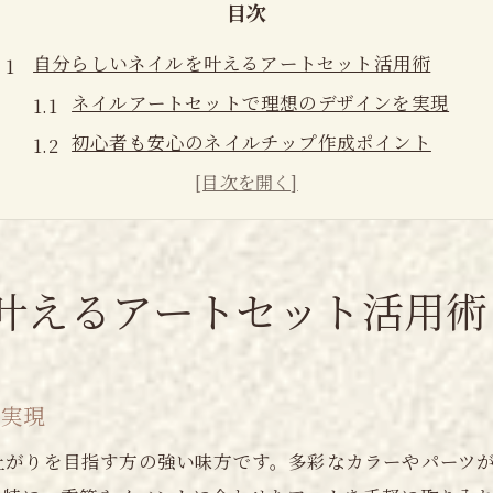
目次
自分らしいネイルを叶えるアートセット活用術
ネイルアートセットで理想のデザインを実現
初心者も安心のネイルチップ作成ポイント
ジェルネイルキットの選び方と活用アイデア
ネイルアートセットで推し活を楽しむ方法
子供と一緒に楽しむネイル体験のコツ
手軽にサロン級のネイル体験を自宅で楽しむコツ
叶えるアートセット活用術
ネイルアートセットで時短セルフケアを実践
ジェルネイルセットでサロン仕上がりを再現
を実現
ネイルチップも簡単に作れるおすすめポイント
初心者向けネイルキットの使いやすさとは
上がりを目指す方の強い味方です。多彩なカラーやパーツ