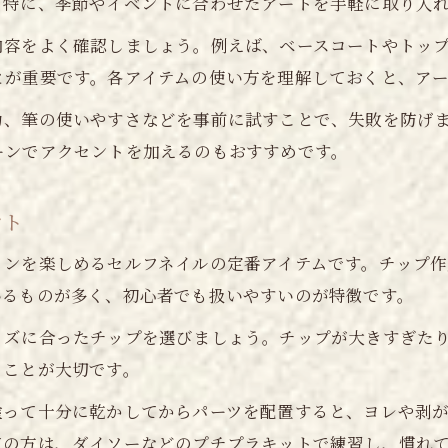
。特に、季節やイベントに合わせたアートを手軽に取り入
自宅でプロ級ネイルを叶える工夫を紹介
初心者でも失敗しにくいネイル選びのポイント
内容をよく確認しましょう。例えば、ベースコートやトッ
とが重要です。各アイテムの使い方を理解しておくと、ア
ネイル初心者が注目すべきセット内容とは
ジェルネイルスターターキットの選び方要点
力、筆の使いやすさなどを事前に試すことで、失敗を防げ
ネイルチップ作成に役立つ便利なキット紹介
ーンでアクセントを加えるのもおすすめです。
セルフネイルで失敗しないコツを伝授
ント
プロおすすめのジェルネイルセット活用法
遊び心満載のネイルアートセットで毎日が楽しくなる
インを楽しめるセルフネイルの定番アイテムです。チップ作
ネイルアートセットで推し活を彩るポイント
いるものが多く、初心者でも扱いやすいのが特徴です。
子供も喜ぶネイルチップキットの楽しみ方
イズに合ったチップを選びましょう。チップが大きすぎた
人気のネイルアートセット活用アイデア
ることが大切です。
初心者でも遊べるジェルネイルキット特集
塗って十分に乾かしてからパーツを配置すると、ヨレや剥
ネイルで毎日を華やかにする工夫を紹介
ての方は、ダイソーなどのプチプラキットで練習し、慣れ