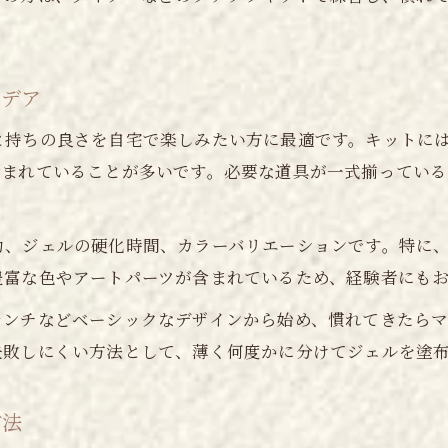
ネイルチップ作成に役立つセット徹底ガイド
ネイルチップ作成キットの選び方とコツ
イデア
初心者でも使いやすいネイル道具を厳選
子供向けネイルチップセットのポイント
持ちの良さを自宅で楽しみたい方に最適です。キットには、
セルフネイル派必見のネイルアートセット術
含まれていることが多いです。必要な道具が一式揃っている
ネイルチップで叶うイベント向けデザイン
充実したネイルで理想のデザインを自由自在に演出
力、ジェルの硬化時間、カラーバリエーションです。特に
ご予約はこちら
ご予約はこちら
豊富な色やアートパーツが含まれているため、経験者にも
ネイルアートセットで叶える多彩なデザイン
ジェルネイルセットで自由度の高い表現を
レンチなどベーシックなデザインから始め、慣れてきたら
ネイルチップ活用で簡単イメージチェンジ
失敗しにくい方法として、薄く何度かに分けてジェルを塗
初心者でも安心のネイルセット使い方の工夫
方法
ネイルアートセットで自分好みのカラー選び